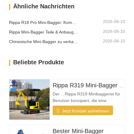
Ähnliche Nachrichten
Kompaktbagger muss klein genug
sein, um enge Bereiche zu erreichen,
und gleichzeitig zuverlässige
2026-08-10
Rippa R18 Pro Mini-Bagger: Kompakter Bagger für professionelle Arbeiten
Grabstärke bieten. Ein…
2026-08-10
Rippa Mini-Bagger Teile & Anbaugeräte: Vollständiger Leitfaden für Ersatz und Aufrüstung
2026-08-10
Chinesische Mini-Bagger zu verkaufen: Wie man einen zuverlässigen Hersteller auswählt
Beliebte Produkte
Rippa R319 Mini-Bagger – 1-Tonnen-Kompaktbagger
Der …Rippa R319 Minibaggerist für
Benutzer konzipiert, die eine
zuverlässige, kompakte und einfach
Jetzt Kontakt aufnehmen
zu bedienende Maschine für
alltägliche Aushubarbeiten benötigen.
Ob Sie Landschaftsbauer,
Bester Mini-Bagger
Hausbesitzer, Landwirt oder