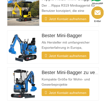
Der …Rippa R319 Minibaggerist für
Benutzer konzipiert, die eine
zuverlässige, kompakte und einfach
Jetzt Kontakt aufnehmen
zu bedienende Maschine für
alltägliche Aushubarbeiten benötigen.
Ob Sie Landschaftsbauer,
Bester Mini-Bagger
Hausbesitzer, Landwirt oder
Vermietungsunternehmen sind – der
Als Hersteller mit umfangreicher
R319 bietet die nötige Flexibilität, um
Exporterfahrung in Europa,
Projekte…
Nordamerika, Australien und
Jetzt Kontakt aufnehmen
Südostasien verzeichnet Rippa eine
wachsende Nachfrage nach
Kompaktbaggern, die speziell für den
Bester Mini-Bagger zu verkaufen
Einsatz im Garten und für leichte
Arbeiten konzipiert sind Was macht
Kompakte Größe für Wohn- und
einen Minibagger ideal für den
Gewerbeprojekte
privaten…
Landschaftsbauprojekte finden oft in
Jetzt Kontakt aufnehmen
beengten Räumen wie Gärten,
Innenhöfen, Gehwegen, Parks und
Wohnanlagen statt. Ein